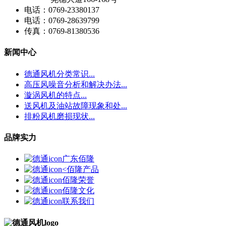
电话：
0769-23380137
电话：
0769-28639799
传真：
0769-81380536
新闻中心
德通风机分类常识...
高压风噪音分析和解决办法...
漩涡风机的特点...
送风机及油站故障现象和处...
排粉风机磨损现状...
品牌实力
广东佰隆
佰隆产品
佰隆荣誉
佰隆文化
联系我们