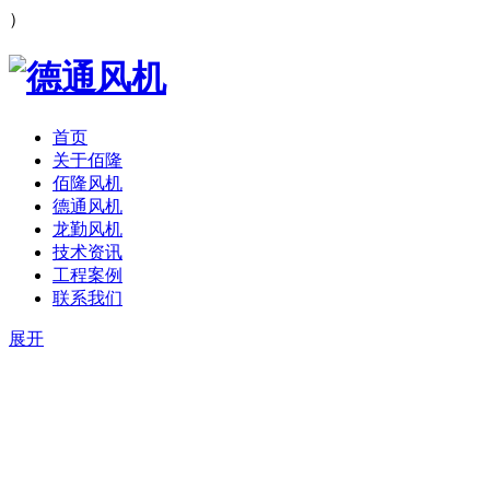
）
首页
关于佰隆
佰隆风机
德通风机
龙勤风机
技术资讯
工程案例
联系我们
展开