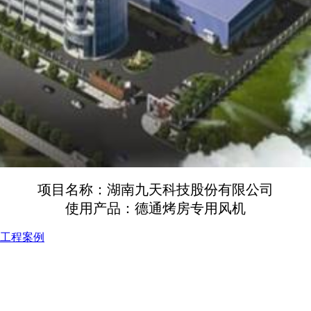
项目名称：湖南九天科技股份有限公司
使用产品：德通烤房专用风机
工程案例